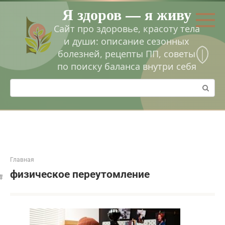
Перейти
Я здоров — я живу
к
контенту
Сайт про здоровье, красоту тела
и души: описание сезонных
болезней, рецепты ПП, советы
по поиску баланса внутри себя
Поиск:
Главная
физическое переутомление