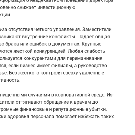
Информация о неадекватном поведении директора
новенно снижает инвестиционную
кции.
-за отсутствия четкого управления. Заместители
возникают внутренние конфликты. Падает общая
во брака или ошибок в документах. Крупные
зуются жесткой конкуренцией. Любая слабость
ользуется конкурентами для переманивания
ся, если бизнес имеет филиалы, а руководство
ье. Без жесткого контроля сверху удаленные
ивность.
апущенными случаями в корпоративной среде. Из-
одители оттягивают обращение к врачам до
огромные финансовые и репутационные убытки.
жки здоровья персонала помогает избежать таких