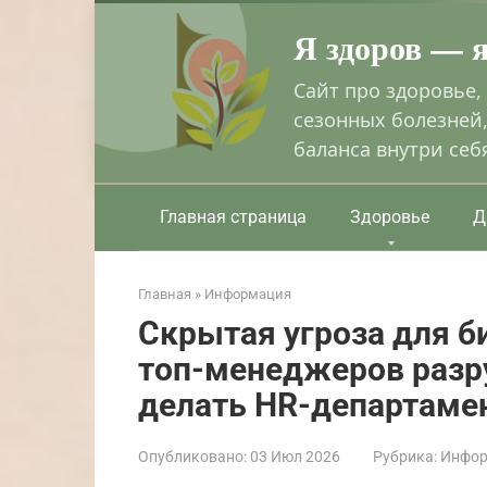
Перейти
Я здоров — 
к
контенту
Сайт про здоровье,
сезонных болезней,
баланса внутри себ
Главная страница
Здоровье
Д
Главная
»
Информация
Скрытая угроза для б
топ-менеджеров разр
делать HR-департаме
Опубликовано:
03 Июл 2026
Рубрика:
Инфор