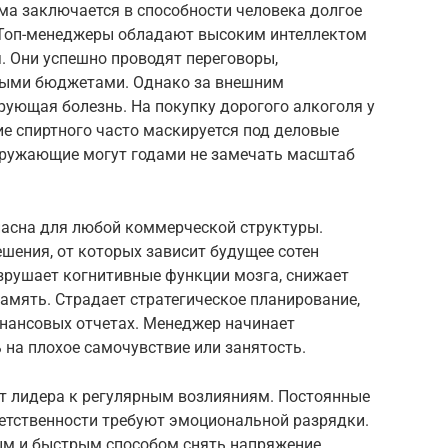
а заключается в способности человека долгое
 Топ-менеджеры обладают высоким интеллектом
 Они успешно проводят переговоры,
ными бюджетами. Однако за внешним
рующая болезнь. На покупку дорогого алкоголя у
ие спиртного часто маскируется под деловые
кружающие могут годами не замечать масштаб
асна для любой коммерческой структуры.
шения, от которых зависит будущее сотен
зрушает когнитивные функции мозга, снижает
амять. Страдает стратегическое планирование,
нансовых отчетах. Менеджер начинает
 на плохое самочувствие или занятость.
ет лидера к регулярным возлияниям. Постоянные
ветственности требуют эмоциональной разрядки.
м и быстрым способом снять напряжение.