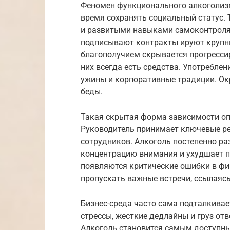
Феномен функционального алкоголизм
время сохранять социальный статус.
и развитыми навыками самоконтроля.
подписывают контракты ируют круп
благополучием скрывается прогресси
них всегда есть средства. Употреблен
ужины и корпоративные традиции. О
беды.
Такая скрытая форма зависимости оп
Руководитель принимает ключевые ре
сотрудников. Алкоголь постепенно ра
концентрацию внимания и ухудшает п
появляются критические ошибки в фи
пропускать важные встречи, ссылаясь
Бизнес-среда часто сама подталкива
стрессы, жесткие дедлайны и груз от
Алкоголь становится самым доступны