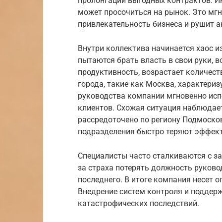
пролонгации выгодных контрактов. 
может просочиться на рынок. Это мг
привлекательность бизнеса и рушит а
Внутри коллектива начинается хаос из
пытаются брать власть в свои руки, 
продуктивность, возрастает количест
города, такие как Москва, характери
руководства компании мгновенно исп
клиентов. Схожая ситуация наблюдает
рассредоточено по региону Подмосков
подразделения быстро теряют эффект
Специалисты часто сталкиваются с з
за страха потерять должность руков
последнего. В итоге компания несет 
Внедрение систем контроля и поддер
катастрофических последствий.