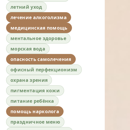
летний уход
лечение алкоголизма
медицинская помощь
ментальное здоровье
морская вода
опасность самолечения
офисный перфекционизм
охрана зрения
пигментация кожи
питание ребёнка
помощь нарколога
праздничное меню