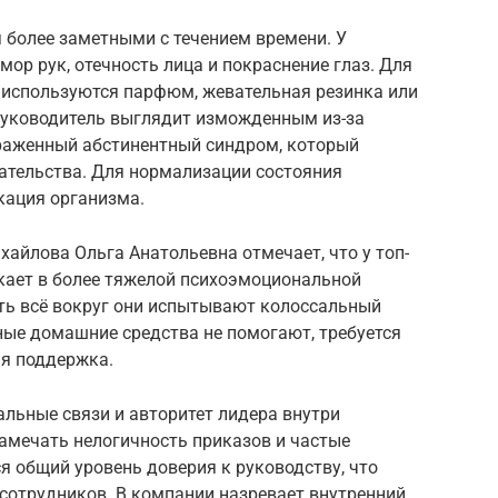
 более заметными с течением времени. У
ор рук, отечность лица и покраснение глаз. Для
 используются парфюм, жевательная резинка или
 руководитель выглядит изможденным из-за
ыраженный абстинентный синдром, который
ательства. Для нормализации состояния
кация организма.
хайлова Ольга Анатольевна отмечает, что у топ-
кает в более тяжелой психоэмоциональной
ть всё вокруг они испытывают колоссальный
чные домашние средства не помогают, требуется
я поддержка.
льные связи и авторитет лидера внутри
амечать нелогичность приказов и частые
я общий уровень доверия к руководству, что
сотрудников. В компании назревает внутренний