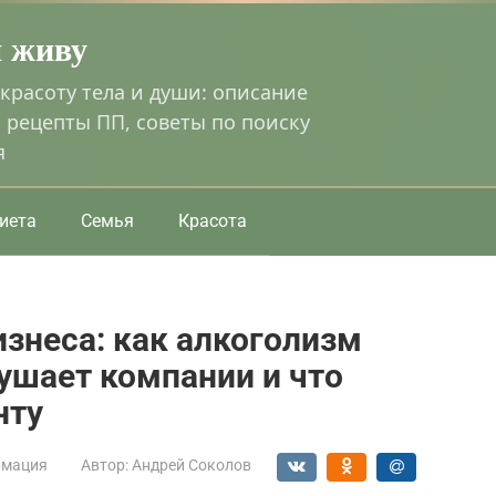
я живу
 красоту тела и души: описание
 рецепты ПП, советы по поиску
я
иета
Семья
Красота
изнеса: как алкоголизм
ушает компании и что
нту
мация
Автор:
Андрей Соколов