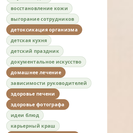
восстановление кожи
выгорание сотрудников
детоксикация организма
детская кухня
детский праздник
документальное искусство
домашнее лечение
зависимости руководителей
здоровье печени
здоровье фотографа
идеи блюд
карьерный краш