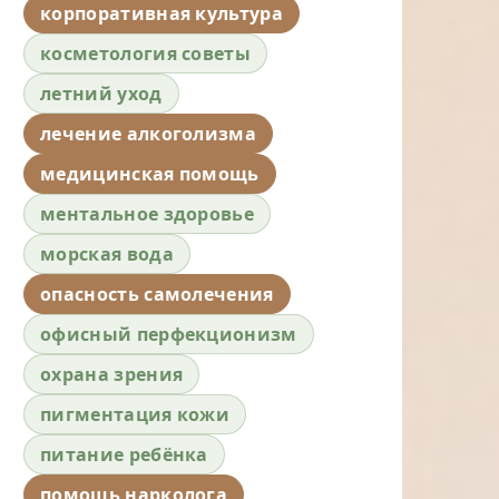
корпоративная культура
косметология советы
летний уход
лечение алкоголизма
медицинская помощь
ментальное здоровье
морская вода
опасность самолечения
офисный перфекционизм
охрана зрения
пигментация кожи
питание ребёнка
помощь нарколога