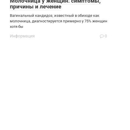
Молочница у женщин: симптомы,
причины и лечение
Вагинальный кандидоз, известный в обиходе как
молочница, диагностируется примерно у 75% женщин
хотя бы
Информация
0