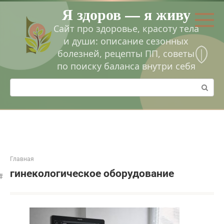
Перейти
Я здоров — я живу
к
контенту
Сайт про здоровье, красоту тела
и души: описание сезонных
болезней, рецепты ПП, советы
по поиску баланса внутри себя
Поиск:
Главная
гинекологическое оборудование