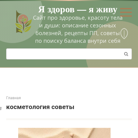
Перейти
Я здоров — я живу
к
контенту
Сайт про здоровье, красоту тела
и души: описание сезонных
болезней, рецепты ПП, советы
по поиску баланса внутри себя
Поиск:
Главная
косметология советы