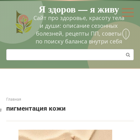
Перейти
Я здоров — я живу
к
контенту
Сайт про здоровье, красоту тела
и души: описание сезонных
болезней, рецепты ПП, советы
по поиску баланса внутри себя
Поиск:
Главная
пигментация кожи