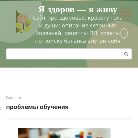
Перейти
Я здоров — я живу
к
контенту
Сайт про здоровье, красоту тела
и души: описание сезонных
болезней, рецепты ПП, советы
по поиску баланса внутри себя
Поиск:
Главная
проблемы обучения