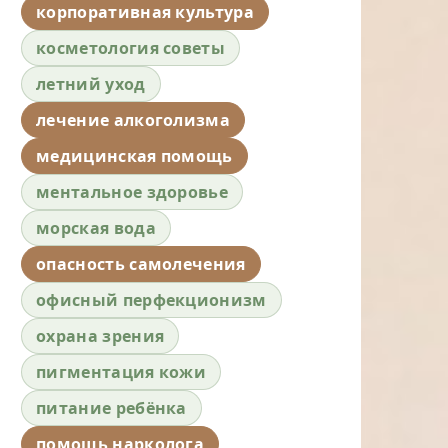
корпоративная культура
косметология советы
летний уход
лечение алкоголизма
медицинская помощь
ментальное здоровье
морская вода
опасность самолечения
офисный перфекционизм
охрана зрения
пигментация кожи
питание ребёнка
помощь нарколога