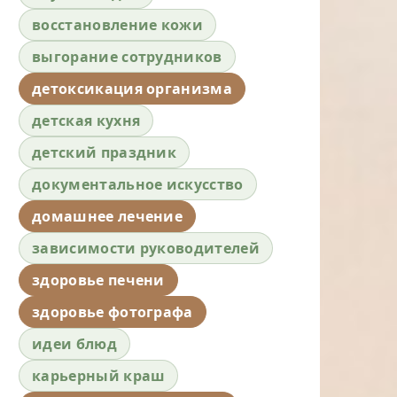
восстановление кожи
выгорание сотрудников
детоксикация организма
детская кухня
детский праздник
документальное искусство
домашнее лечение
зависимости руководителей
здоровье печени
здоровье фотографа
идеи блюд
карьерный краш