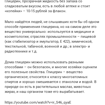
Глицерин, прозрачная жидкость без запаха со
сладковатым вкусом, есть в любой аптеке и стоит
«копейки» – 10-15 рублей за флакон.
Мало найдётся людей, не слышавших хотя бы об одном
способе применения глицерина, но на самом деле это
вещество универсально: используется в медицине и
косметологии; отраслях промышленности – пищевой
(как стабилизатор и эмульгатор, Е 422), химической,
текстильной, табачной, военной и др.; в электро- и
радиотехнике и т.д.
Дома глицерин можно использовать разными
способами – он безопасен, и многие хозяйки оценили
его полезные свойства. Глицерин – вещество
органическое; относится к классу многоатомных
спиртов и хорошо смешивается с этанолом и водой. В
природе он есть в растительных маслах, животных
жирах, и наш организм тоже его вырабатывает.
https://youtube.com/watch?v=ir_S46_qyaE