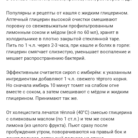
Популярны и рецепты от кашля с жидким глицерином.
Аптечный глицерин высокой очистки смешивают
поровну со свежевыжатым профильтрованным
лимонным соком и мёдом (всё по 60 мл), хранят в
холодильнике в плотно закрытой стеклянной таре.
Пить по 1 ч.л. через 2-3 часа, при кашле и болях в горле:
глицерин смягчает слизистую, уменьшает воспаление и
мешает распространению бактерий.
Эффективным считается сироп с имбирём: к указанным
ингредиентам добавляют 1 ч.л. свежего тёртого корня.
Но сначала имбирь 10 минут томят на слабом огне
вместе с соком, а затем смешивают с мёдом и жидким
глицерином. Принимают так же.
От холецистита лечатся тёплой (40°C) смесью глицерина
с оливковым маслом (по 1 ст.л.) и тем же соком
лимона (из целого фрукта). Пьют сразу после
пробуждения утром, поворачиваются на правый бок и