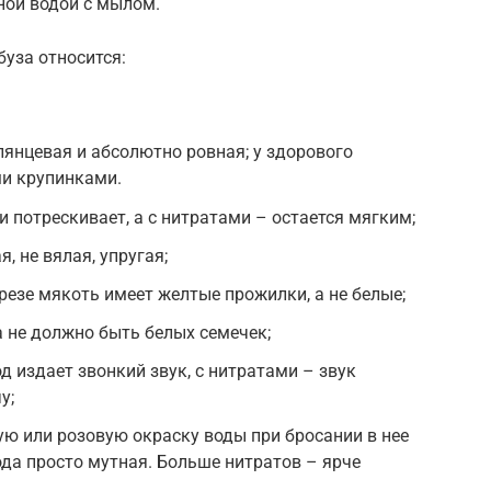
ной водой с мылом.
уза относится:
лянцевая и абсолютно ровная; у здорового
ми крупинками.
 потрескивает, а с нитратами – остается мягким;
 не вялая, упругая;
резе мякоть имеет желтые прожилки, а не белые;
а не должно быть белых семечек;
д издает звонкий звук, с нитратами – звук
у;
ую или розовую окраску воды при бросании в нее
ода просто мутная. Больше нитратов – ярче