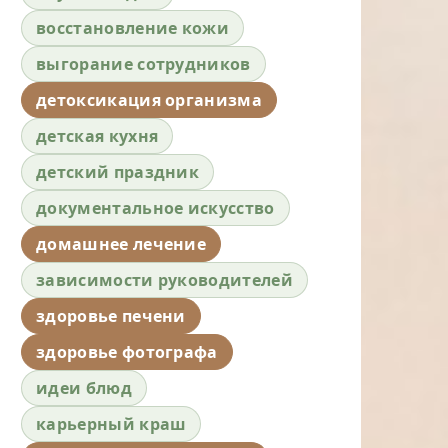
восстановление кожи
выгорание сотрудников
детоксикация организма
детская кухня
детский праздник
документальное искусство
домашнее лечение
зависимости руководителей
здоровье печени
здоровье фотографа
идеи блюд
карьерный краш