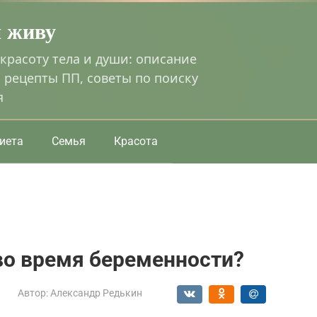
я живу
 красоту тела и души: описание
 рецепты ПП, советы по поиску
я
иета
Семья
Красота
во время беременности?
Автор:
Александр Редькин