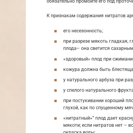
обязательно промойте его под проточ
К признакам содержания нитратов арб
его несезонность;
при разрезе мякоть гладкая, г
плода– она светится сахарны
«здоровый» плод при сжимании
кожура должна быть блестящая,
у натурального арбуза при раз
у спелого натурального фрукт
при постукивании хороший пло
глухой, как по спущенному мяч
«нитратный»” плод дает красн
мякоти; если нитратов нет – в
окраска воды;