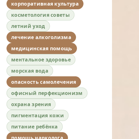
корпоративная культура
косметология советы
летний уход
лечение алкоголизма
медицинская помощь
ментальное здоровье
морская вода
опасность самолечения
офисный перфекционизм
охрана зрения
пигментация кожи
питание ребёнка
помощь нарколога