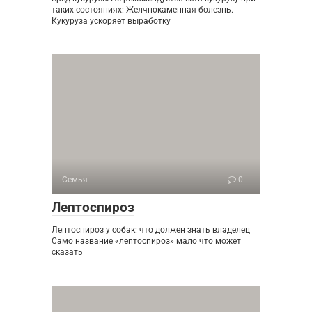
таких состояниях: Желчнокаменная болезнь.
Кукуруза ускоряет выработку
Семья
0
Лептоспироз
Лептоспироз у собак: что должен знать владелец
Само название «лептоспироз» мало что может
сказать