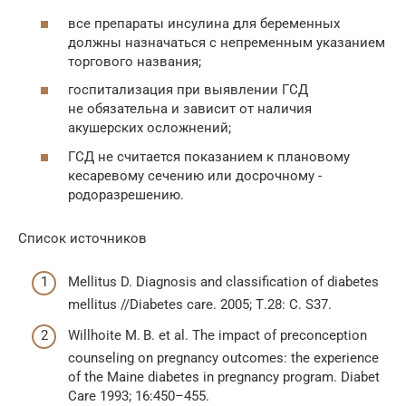
все препараты инсулина для беременных
должны назначаться с непременным указанием
торгового ­названия;
госпитализация при выявлении ГСД
не обязательна и зависит от наличия
акушерских ­осложнений;
ГСД не считается показанием к плановому
кесаревому сечению или досрочному ­
родоразрешению.
Список источников
Mellitus D. Diagnosis and classification of diabetes
mellitus //Diabetes care. 2005; Т.28: С. S37.
Willhoite M. B. et al. The impact of preconception
counseling on pregnancy outcomes: the experience
of the Maine diabetes in pregnancy program. Diabet
Care 1993; 16:450–455.