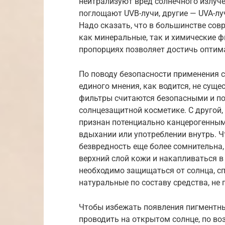
нейтрализуют вред солнечного излуче
поглощают UVB-лучи, другие — UVA-лу
Надо сказать, что в большинстве со
как минеральные, так и химические ф
пропорциях позволяет достичь оптим
По поводу безопасности применения 
единого мнения, как водится, не суще
фильтры считаются безопасными и по
солнцезащитной косметике. С другой,
признан потенциально канцерогенным 
вдыхании или употреблении внутрь. Ч
безвредность еще более сомнительна,
верхний слой кожи и накапливаться в
необходимо защищаться от солнца, 
натуральные по составу средства, не
Чтобы избежать появления пигментны
проводить на открытом солнце, по во