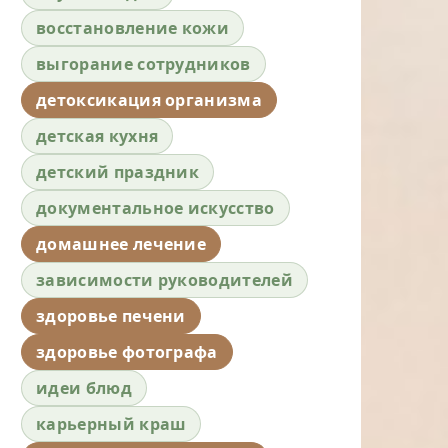
восстановление кожи
выгорание сотрудников
детоксикация организма
детская кухня
детский праздник
документальное искусство
домашнее лечение
зависимости руководителей
здоровье печени
здоровье фотографа
идеи блюд
карьерный краш