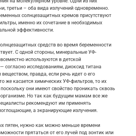
ния на молекулярном уровне. Одни из них
чи, третьи – оба вида излучений одновременно.
временных солнцезащитных кремов присутствуют
ильтры, именно их сочетание в необходимых
альной эффективности.
солнцезащитных средств во время беременности
ствует. С одной стороны, минеральные УФ-
всеместно используются в детской
 — согласно исследованиям, диоксид титана
веществом, правда, если речь идет о его
то же касается химических УФ-фильтров, то их
 поскольку они имеют свойство проникать сквозь
 организме. Но так как будущим мамам все же
специалисты рекомендуют им применять
 поглощающие, а экранирующие излучения.
х пятен, нужно как можно меньше времени
зможности прятаться от его лучей под зонтик или