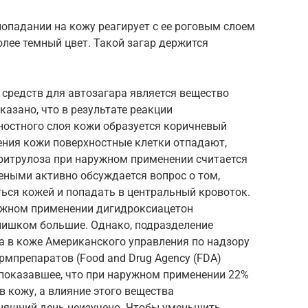
опадании на кожу реагирует с ее роговым слоем
олее темный цвет. Такой загар держится
редств для автозагара является вещество
казано, что в результате реакции
ностного слоя кожи образуется коричневый
ения кожи поверхностные клетки отпадают,
эритрулоза при наружном применении считается
еными активно обсуждается вопрос о том,
ься кожей и попадать в центральный кровоток.
ружном применении дигидроксиацетон
 слишком большие. Однако, подразделение
а в коже Американского управления по надзору
рмпрепаратов (Food and Drug Agency (FDA)
 показавшее, что при наружном применении 22%
в кожу, а влияние этого вещества
няшний день неизучено. Чтобы уменьшить