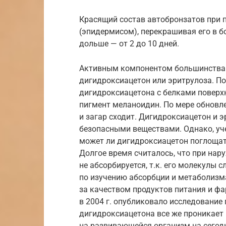
Красящий состав автобронзатов при п
(эпидермисом), перекрашивая его в б
дольше — от 2 до 10 дней.
Активным компонентом большинства с
дигидроксиацетон или эритрулоза. По
дигидроксиацетона с белками поверх
пигмент меланоидин. По мере обновл
и загар сходит. Дигидроксиацетон и 
безопасными веществами. Однако, уч
может ли дигидроксиацетон поглощат
Долгое время считалось, что при на
не абсорбируется, т.к. его молекулы
по изучению абсорбции и метаболизм
за качеством продуктов питания и фа
в 2004 г. опубликовало исследование
дигидроксиацетона все же проникает 
на развивающейся организм на сегод