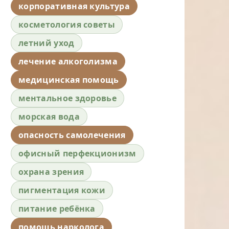
корпоративная культура
косметология советы
летний уход
лечение алкоголизма
медицинская помощь
ментальное здоровье
морская вода
опасность самолечения
офисный перфекционизм
охрана зрения
пигментация кожи
питание ребёнка
помощь нарколога