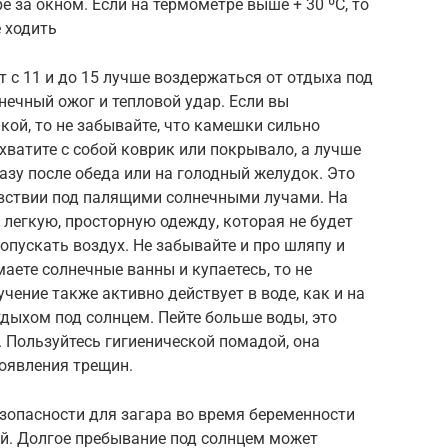
 за окном. Если на термометре выше + 30 ºС, то
е ходить
от с 11 и до 15 лучше воздержаться от отдыха под
нечный ожог и тепловой удар. Если вы
кой, то не забывайте, что камешки сильно
хватите с собой коврик или покрывало, а лучше
разу после обеда или на голодный желудок. Это
вствии под палящими солнечными лучами. На
 легкую, просторную одежду, которая не будет
опускать воздух. Не забывайте и про шляпу и
аете солнечные ванны и купаетесь, то не
чение также активно действует в воде, как и на
отдыхом под солнцем. Пейте больше воды, это
 Пользуйтесь гигиенической помадой, она
оявления трещин.
зопасности для загара во время беременности
й. Долгое пребывание под солнцем может