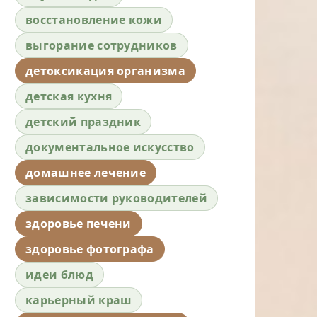
восстановление кожи
выгорание сотрудников
детоксикация организма
детская кухня
детский праздник
документальное искусство
домашнее лечение
зависимости руководителей
здоровье печени
здоровье фотографа
идеи блюд
карьерный краш