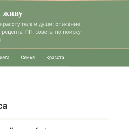
я живу
 красоту тела и души: описание
 рецепты ПП, советы по поиску
я
иета
Семья
Красота
са