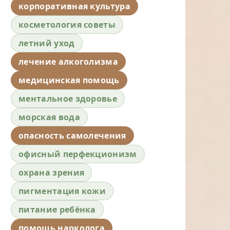
корпоративная культура
косметология советы
летний уход
лечение алкоголизма
медицинская помощь
ментальное здоровье
морская вода
опасность самолечения
офисный перфекционизм
охрана зрения
пигментация кожи
питание ребёнка
помощь нарколога