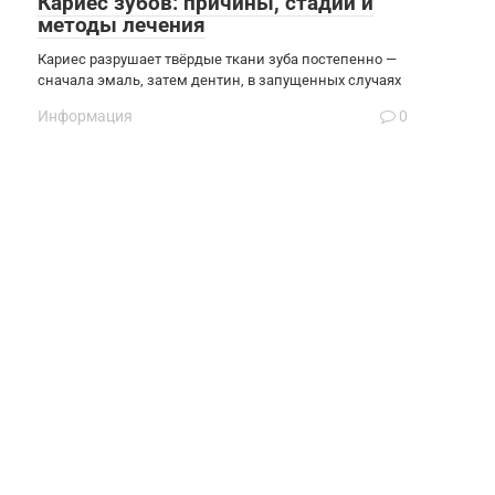
Кариес зубов: причины, стадии и
методы лечения
Кариес разрушает твёрдые ткани зуба постепенно —
сначала эмаль, затем дентин, в запущенных случаях
Информация
0