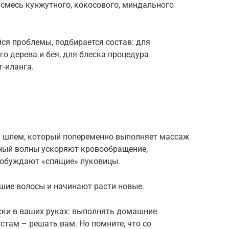
 смесь кунжутного, кокосового, миндального
ся проблемы, подбирается состав: для
о дерева и бея, для блеска процедура
г-иланга.
ся шлем, который попеременно выполняет массаж
тный волны ускоряют кровообращение,
робуждают «спящие» луковицы.
шие волосы и начинают расти новые.
ски в ваших руках: выполнять домашние
стам – решать вам. Но помните, что со