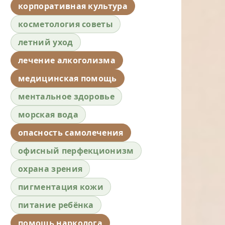
корпоративная культура
косметология советы
летний уход
лечение алкоголизма
медицинская помощь
ментальное здоровье
морская вода
опасность самолечения
офисный перфекционизм
охрана зрения
пигментация кожи
питание ребёнка
помощь нарколога