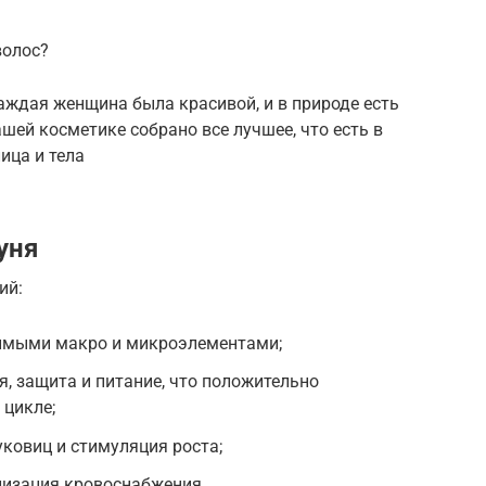
волос?
аждая женщина была красивой, и в природе есть
ашей косметике собрано все лучшее, что есть в
ица и тела
уня
ий:
имыми макро и микроэлементами;
я, защита и питание, что положительно
 цикле;
ковиц и стимуляция роста;
лизация кровоснабжения.