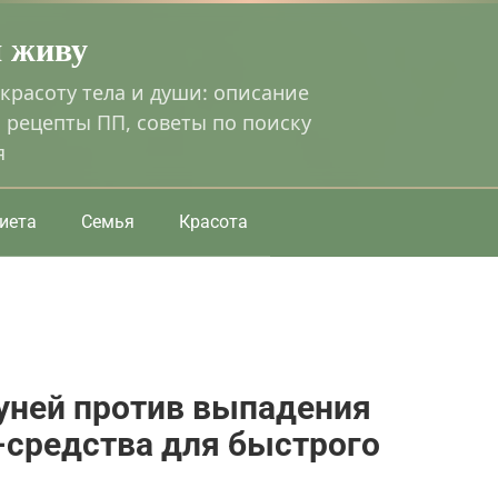
я живу
 красоту тела и души: описание
 рецепты ПП, советы по поиску
я
иета
Семья
Красота
уней против выпадения
s-средства для быстрого