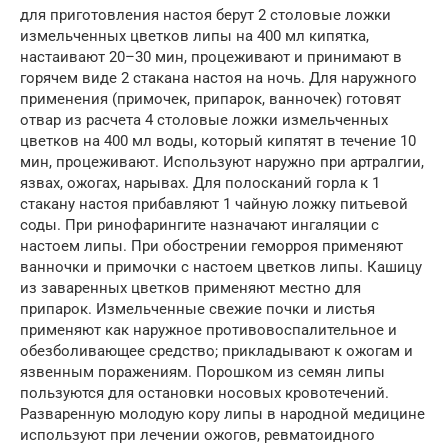
для приготовления настоя берут 2 столовые ложки
измельченных цветков липы на 400 мл кипятка,
настаивают 20–30 мин, процеживают и принимают в
горячем виде 2 стакана настоя на ночь. Для наружного
применения (примочек, припарок, ванночек) готовят
отвар из расчета 4 столовые ложки измельченных
цветков на 400 мл воды, который кипятят в течение 10
мин, процеживают. Используют наружно при артралгии,
язвах, ожогах, нарывах. Для полосканий горла к 1
стакану настоя прибавляют 1 чайную ложку питьевой
соды. При ринофарингите назначают ингаляции с
настоем липы. При обострении геморроя применяют
ванночки и примочки с настоем цветков липы. Кашицу
из заваренных цветков применяют местно для
припарок. Измельченные свежие почки и листья
применяют как наружное противовоспалительное и
обезболивающее средство; прикладывают к ожогам и
язвенным поражениям. Порошком из семян липы
пользуются для остановки носовых кровотечений.
Разваренную молодую кору липы в народной медицине
используют при лечении ожогов, ревматоидного