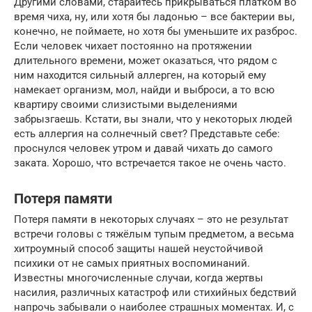
Другими словами, старайтесь прикрываться платком во
время чиха, ну, или хотя бы ладонью – все бактерии вы,
конечно, не поймаете, но хотя бы уменьшите их разброс.
Если человек чихает постоянно на протяжении
длительного времени, может оказаться, что рядом с
ним находится сильный аллерген, на который ему
намекает организм, мол, найди и выброси, а то всю
квартиру своими слизистыми выделениями
забрызгаешь. Кстати, вы знали, что у некоторых людей
есть аллергия на солнечный свет? Представьте себе:
проснулся человек утром и давай чихать до самого
заката. Хорошо, что встречается такое не очень часто.
Потеря памяти
Потеря памяти в некоторых случаях – это не результат
встречи головы с тяжёлым тупым предметом, а весьма
хитроумный способ защиты нашей неустойчивой
психики от не самых приятных воспоминаний.
Известны многочисленные случаи, когда жертвы
насилия, различных катастроф или стихийных бедствий
напрочь забывали о наиболее страшных моментах. И, с