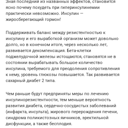
Зная последний из названных эффектов, становится
ясно почему похудеть при гиперинсулинемии
практически невозможно. Инсулин —
жиросберегающий гормон!
Поддерживать баланс между резистентностью к
инсулину и его выработкой организм может довольно
долго, но в конечном итоге, через несколько лет,
развивается декомпенсация. Бета-клетки
поджелудочной железы истощаются, становятся не в
состоянии вырабатывать большое количество
инсулина, требуемого для преодоления сопротивления
к нему, уровень глюкозы повышается. Так развивается
сахарный диабет 2 типа.
Чем раньше будут предприняты меры по лечению
инсулинорезистентности, тем меньше вероятность
развития диабета, сердечно-сосудистых заболеваний
(инфаркта, инсульта), жирового перерождения печени,
синдрома поликистозных яичников, эректильной
дисфункции, а также бесплодия.