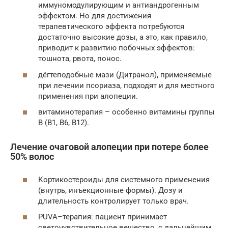
иммуномодулирующим и антиандрогенным
эффектом. Но для достижения
терапевтического эффекта потребуются
достаточно высокие дозы, а это, как правило,
приводит к развитию побочных эффектов:
тошнота, рвота, понос.
дёгтеподобные мази (Дитранол), применяемые
при лечении псориаза, подходят и для местного
применения при алопеции.
витаминотерапия – особенно витамины группы
В (В1, В6, В12).
Лечение очаговой алопеции при потере более
50% волос
Кортикостероиды для системного применения
(внутрь, инъекционные формы). Дозу и
длительность контролирует только врач.
PUVA–терапия: пациент принимает
светочувствительное вещество, с дальнейшим