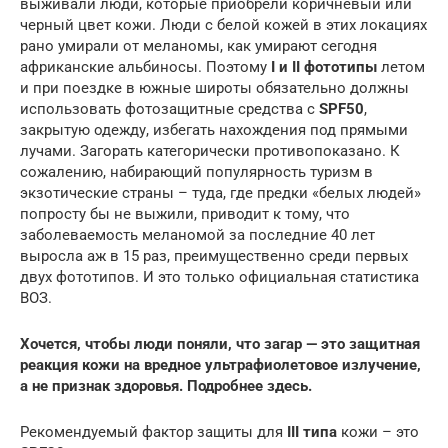
выживали люди, которые приобрели коричневый или
черный цвет кожи. Люди с белой кожей в этих локациях
рано умирали от меланомы, как умирают сегодня
африканские альбиносы. Поэтому
I и II фототипы
летом
и при поездке в южные широты обязательно должны
использовать фотозащитные средства с
SPF50
,
закрытую одежду, избегать нахождения под прямыми
лучами. Загорать категорически противопоказано. К
сожалению, набирающий популярность туризм в
экзотические страны – туда, где предки «белых людей»
попросту бы не выжили, приводит к тому, что
заболеваемость меланомой за последние 40 лет
выросла аж в 15 раз, преимущественно среди первых
двух фототипов. И это только официальная статистика
ВОЗ.
Хочется, чтобы люди поняли, что загар — это защитная
реакция кожи на вредное ультрафиолетовое излучение,
а не признак здоровья. Подробнее здесь.
Рекомендуемый фактор защиты для
III типа
кожи – это