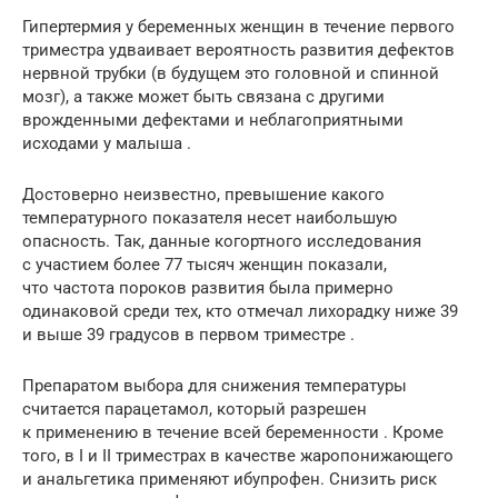
Гипертермия у беременных женщин в течение первого
триместра удваивает вероятность развития дефектов
нервной трубки (в будущем это головной и спинной
мозг), а также может быть связана с другими
врожденными дефектами и неблагоприятными
исходами у малыша .
Достоверно неизвестно, превышение какого
температурного показателя несет наибольшую
опасность. Так, данные когортного исследования
с участием более 77 тысяч женщин показали,
что частота пороков развития была примерно
одинаковой среди тех, кто отмечал лихорадку ниже 39
и выше 39 градусов в первом триместре .
Препаратом выбора для снижения температуры
считается парацетамол, который разрешен
к применению в течение всей беременности . Кроме
того, в I и II триместрах в качестве жаропонижающего
и анальгетика применяют ибупрофен. Снизить риск