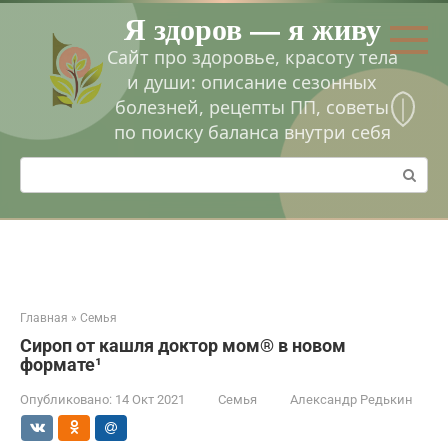
Перейти
Я здоров — я живу
к
контенту
Сайт про здоровье, красоту тела
и души: описание сезонных
болезней, рецепты ПП, советы
по поиску баланса внутри себя
Поиск:
Главная
»
Семья
Сироп от кашля доктор мом® в новом
формате¹
Опубликовано:
14 Окт 2021
Семья
Александр Редькин