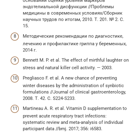
основании оценки уровней маркеров
эндотелиальной дисфункции //Проблемы
медицины в современных условиях/Сборник
научных трудов по итогам, 2010. Т. 201. № 2. С.
15.
Методические рекомендации по диагностике,
лечению и профилактике гриппа у беременных,
2014 г.
Bennett M. P. et al. The effect of mirthful laughter on
stress and natural killer cell activity. — 2003.
Pregliasco F. et al. A new chance of preventing
winter diseases by the administration of synbiotic
formulations //Journal of clinical gastroenterology,
2008. Т. 42. С. S224‑S233.
Martineau A. R. et al. Vitamin D supplementation to
prevent acute respiratory tract infections:
systematic review and meta-analysis of individual
participant data //bmj. 2017; 356: i6583.