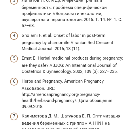
Липатов И. С. и др. Инфекция гриппа и
беременность: проблема специфической
профилактики //Вопросы гинекологии,
акушерства и перинатологии, 2015. Т. 14. №. 1. С.
57–63.
Gholami F. et al. Onset of labor in post-term
pregnancy by chamomile //Iranian Red Crescent
Medical Journal. 2016; 18 (11).
Ernst E. Herbal medicinal products during pregnancy:
are they safe? //BJOG: An International Journal of
Obstetrics & Gynaecology. 2002; 109 (3): 227–235.
Herbs and Pregnancy. American Pregnancy
Assotiation. URL:
http://americanpregnancy.org/pregnancy-
health/herbs-and-pregnancy/. Дата обращения
09.09.2018.
Калиматова Д. М., Шатунова Е. П. Оптимизация
ведения беременных с гриппом А H1N1 на