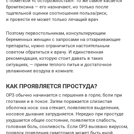
с пометкой «с осторожностью». То же самое касается
бромгексина — его назначают, но только после
тщательной оценки соотношения польза/риск,
и провести ее может только лечащий врач
Поэтому первостольникам, консультирующим
беременных женщин с запросами на отхаркивающие
препараты, нужно ограничиться настоятельным
советом обратиться к врачу. И единственная
рекомендация, которую стоит давать в таких
ситуациях, — прием теплого питья и достаточное
увлажнение воздуха в комнате.
КАК ПРОЯВЛЯЕТСЯ ПРОСТУДА?
ОРЗ обычно начинается с першения в горле, боли при
глотании и в покое. Затем поражается слизистая
оболочка носа: она отекает, появляются выделения,
носовое дыхание затрудняется. Нередко при простуде
ухудшается общее состояние, появляется слабость,
головная боль, сонливость. Если ОРЗ вызвано вирусом,
порядок появления симптомов может быть иной.