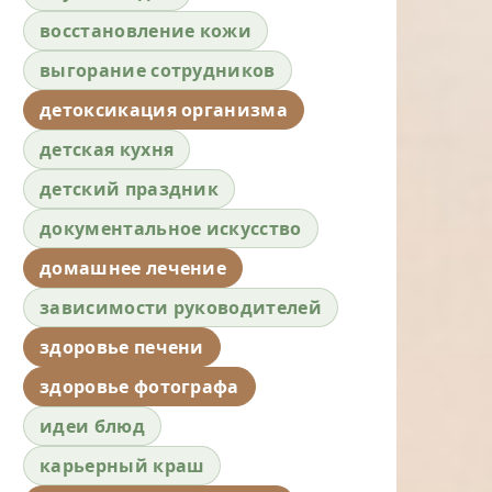
восстановление кожи
выгорание сотрудников
детоксикация организма
детская кухня
детский праздник
документальное искусство
домашнее лечение
зависимости руководителей
здоровье печени
здоровье фотографа
идеи блюд
карьерный краш