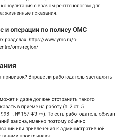
 консультация с врачом-рентгенологом для
а; жизненные показания.
е и операции по полису ОМС
х разделах: https://www.ymc.ru/o-
entre/oms-region/
зания
от прививок? Вправе ли работодатель заставлять
м может и даже должен отстранить такого
азать в приеме на работу (п. 2 ст. 5
998 г. № 157-ФЗ «»). То есть работодатель обязан
ний закона, именно поэтому обычно
исаний или привлечения к административной
рганами проигрывают.