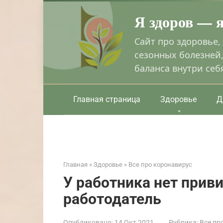
Перейти
Я здоров — 
к
контенту
Сайт про здоровье,
сезонных болезней,
баланса внутри себ
Главная страница
Здоровье
Д
Главная
»
Здоровье
»
Все про коронавирус
У работника нет прив
работодатель
Опубликовано:
14 Окт 2021
Рубрика:
Все пр