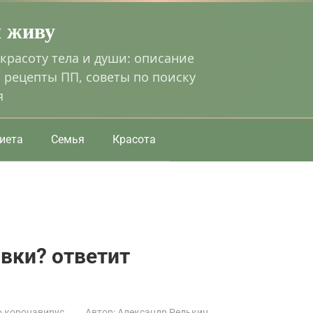
я живу
 красоту тела и души: описание
 рецепты ПП, советы по поиску
я
иета
Семья
Красота
ивки? ответит
о коронавирус
Автор:
Александр Редькин