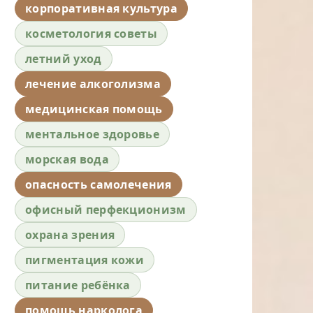
корпоративная культура
косметология советы
летний уход
лечение алкоголизма
медицинская помощь
ментальное здоровье
морская вода
опасность самолечения
офисный перфекционизм
охрана зрения
пигментация кожи
питание ребёнка
помощь нарколога