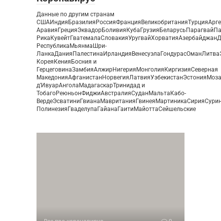
Данные по другим странам
СШАИндияБразилияРоссияФранцияВеликобританияТурцияАрг
АравияГрецияЭквадорБоливияКубаГрузияБеларусьПарагвайПа
РикаКувейтГватемалаСловакияУругвайХорватияАзербайджан
РеспубликаМьянмаШри-
ЛанкаДанияПалестинаИрландияВенесуэлаГондурасОманЛитв
КореяКенияБосния и
ГерцеговинаЗамбияАлжирНигерияМонголияКиргизияСеверная
МакедонияАфганистанНорвегияЛатвияУзбекистанЭстонияМоз
д’ИвуарАнголаМадагаскарТринидад и
ТобагоРеюньонФиджиАвстралияСуданМальтаКабо-
ВердеЭсватиниГвианаМавританияГвинеяМартиникаСирияСури
ПолинезияГваделупаГайанаГаитиМайоттаСейшельские