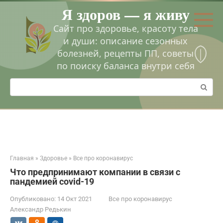
Перейти
Я здоров — я живу
к
контенту
Сайт про здоровье, красоту тела
и души: описание сезонных
болезней, рецепты ПП, советы
по поиску баланса внутри себя
Поиск:
Главная
»
Здоровье
»
Все про коронавирус
Что предпринимают компании в связи с
пандемией covid-19
Опубликовано:
14 Окт 2021
Все про коронавирус
Александр Редькин