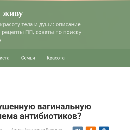
я живу
 красоту тела и души: описание
 рецепты ПП, советы по поиску
я
иета
Семья
Красота
рушенную вагинальную
иема антибиотиков?
та
Автор:
Александр Редькин