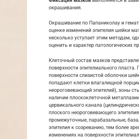
Фиксация мазков
выполняется в зави
окрашивания.
Окрашивание по Папаниколау и гема
оценке изменений эпителия шейки ма
несколько уступает этим методам, од
оценить и характер патологических п
Клеточный состав мазков представл
поверхности эпителиального пласта. 
поверхности слизистой оболочки шейк
попадают клетки влагалищной порци
неороговевающий эпителий), зоны ст
наличии плоскоклеточной метаплазии
цервикального канала (цилиндрически
плоского неороговевающего эпителия 
промежуточные, парабазальные, база
эпителия к созреванию, тем более зр
изменениях на поверхности эпителиал