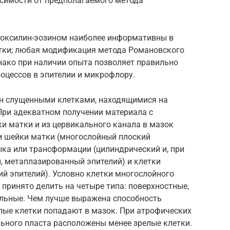
симости от предполагаемого метода
токсилин-эозином наиболее информативны в
тки; любая модификация метода Романовского
нако при наличии опыта позволяет правильно
роцессов в эпителии и микрофлору.
ен слущенными клетками, находящимися на
При адекватном получении материала с
и матки и из цервикального канала в мазок
и шейки матки (многослойный плоский
ыка или трансформации (цилиндрический и, при
, метаплазированный эпителий) и клетки
й эпителий). Условно клетки многослойного
принято делить на четыре типа: поверхностные,
льные. Чем лучше выражена способность
елые клетки попадают в мазок. При атрофических
ьного пласта расположены менее зрелые клетки.