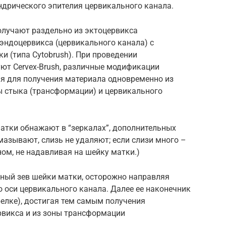
ндрического эпителия цервикального канала.
олучают раздельно из эктоцервикса
эндоцервикса (цервикального канала) с
 (типа Cytobrush). При проведении
ют Cervex-Brush, различные модификации
ия для получения материала одновременно из
ы стыка (трансформации) и цервикального
атки обнажают в “зеркалах”, дополнительных
мазывают, слизь не удаляют; если слизи много –
ом, не надавливая на шейку матки.)
жный зев шейки матки, осторожно направляя
 оси цервикального канала. Далее ее наконечник
релке), достигая тем самым получения
рвикса и из зоны трансформации