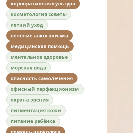
корпоративная культура
косметология советы
летний уход
лечение алкоголизма
медицинская помощь
ментальное здоровье
морская вода
опасность самолечения
офисный перфекционизм
охрана зрения
пигментация кожи
питание ребёнка
помощь нарколога