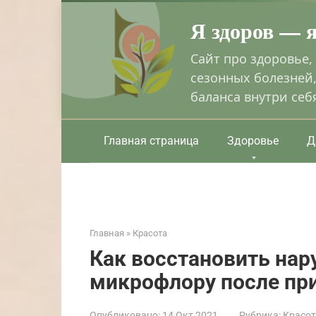
Перейти
Я здоров — 
к
контенту
Сайт про здоровье,
сезонных болезней,
баланса внутри себ
Главная страница
Здоровье
Д
Главная
»
Красота
Как восстановить на
микрофлору после пр
Опубликовано:
14 Окт 2021
Рубрика:
Красо