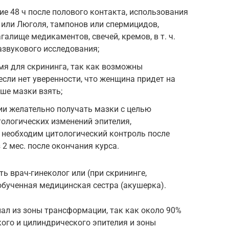
ие 48 ч после полового контакта, использования
 или Люголя, тампонов или спермицидов,
галище медикаментов, свечей, кремов, в т. ч.
азвукового исследования;
мя для скрининга, так как возможны
если нет уверенности, что женщина придет на
чше мазки взять;
ии желательно получать мазки с целью
ологических изменений эпителия,
е необходим цитологический контроль после
з 2 мес. после окончания курса.
ь врач-гинеколог или (при скрининге,
бученная медицинская сестра (акушерка).
ал из зоны трансформации, так как около 90%
кого и цилиндрического эпителия и зоны