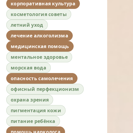
корпоративная культура
косметология советы
летний уход
лечение алкоголизма
медицинская помощь
ментальное здоровье
морская вода
опасность самолечения
офисный перфекционизм
охрана зрения
пигментация кожи
питание ребёнка
помощь нарколога