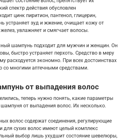
учшает состояние волос, препятствует их
кий спектр действия обусловлен
одит цинк пиритион, пантенол, глицерин,
ь устраняет зуд и жжение, очищает кожу от
 желез, увлажняет и смягчает волосы.
чный шампунь подходит для мужчин и женщин. Он
вы, быстро устраняет перхоть. Средство в меру
ому расходуется экономно. При всех достоинствах
ю со многими аптечными средствами.
ампунь от выпадения волос
лились, теперь нужно понять, какие параметры
 шампуня от выпадения волос. Их несколько.
рных волос содержат соединения, регулирующие
и для сухих волос имеют целый комплекс
льный выбор лишь ухудшит состояние шевелюры,