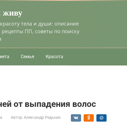
я живу
 красоту тела и души: описание
 рецепты ПП, советы по поиску
я
иета
Семья
Красота
ней от выпадения волос
та
Автор:
Александр Редькин