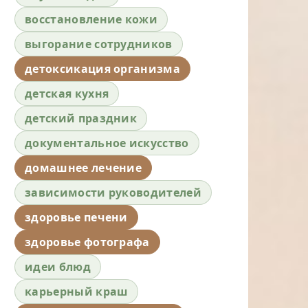
восстановление кожи
выгорание сотрудников
детоксикация организма
детская кухня
детский праздник
документальное искусство
домашнее лечение
зависимости руководителей
здоровье печени
здоровье фотографа
идеи блюд
карьерный краш