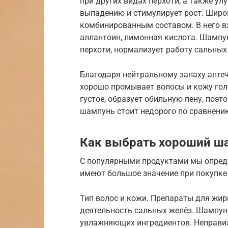
при других видах перхоти, а также ул
выпадению и стимулирует рост. Широ
комбинированным составом. В него вх
аллантоин, лимонная кислота. Шампун
перхоти, нормализует работу сальных
Благодаря нейтральному запаху апте
хорошо промывает волосы и кожу голо
густое, образует обильную пену, поэт
шампунь стоит недорого по сравнени
Как выбрать хороший ш
С популярными продуктами мы опреде
имеют большое значение при покупке
Тип волос и кожи. Препараты для жи
деятельность сальных желёз. Шампун
увлажняющих ингредиентов. Неправи