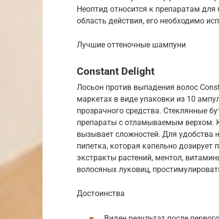
Неоптид относится к препаратам для
область действия, его необходимо и
Лучшие оттеночные шампуни
Constant Delight
Лосьон против выпадения волос Consta
маркетах в виде упаковки из 10 ампу
прозрачного средства. Стеклянные б
препараты с отламываемым верхом. К
вызывает сложностей. Для удобства н
пипетка, которая капельно дозирует 
экстракты растений, ментол, витамин
волосяных луковиц, простимулировать
Достоинства
Виден результат после первог