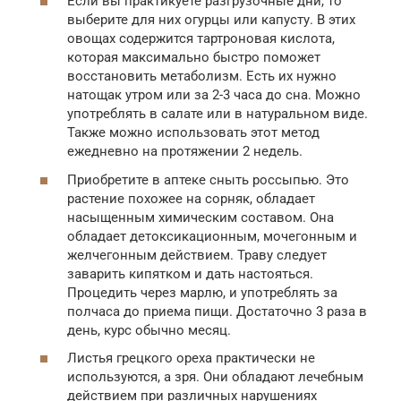
Если вы практикуете разгрузочные дни, то
выберите для них огурцы или капусту. В этих
овощах содержится тартроновая кислота,
которая максимально быстро поможет
восстановить метаболизм. Есть их нужно
натощак утром или за 2-3 часа до сна. Можно
употреблять в салате или в натуральном виде.
Также можно использовать этот метод
ежедневно на протяжении 2 недель.
Приобретите в аптеке сныть россыпью. Это
растение похожее на сорняк, обладает
насыщенным химическим составом. Она
обладает детоксикационным, мочегонным и
желчегонным действием. Траву следует
заварить кипятком и дать настояться.
Процедить через марлю, и употреблять за
полчаса до приема пищи. Достаточно 3 раза в
день, курс обычно месяц.
Листья грецкого ореха практически не
используются, а зря. Они обладают лечебным
действием при различных нарушениях