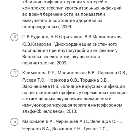
«Влияние виферонотерапии у матерей в
комплексе терапии урогенитальных инфекций
во время беременности на показатели
иммунитета и состояние здоровья их
новорожденных», 2009.
П.В.Буданов, А.Н.Стрижаков, В.В.Малиновская,
Ю.В.Казарова, “Дискоординация системного
воспаления при внутриутробной инфекции”,
Вопросы гинекологии, акушерства и
перинатологии, 2009.
Климанова Р.Р., Малиновская В.В., Паршина О.В.,
Гусева Т.С., Новикова С.В., Торшина З.В.,
Зароченцева Н.В. «Влияние вирусных инфекций
на цитокиновый профиль у беременных женщин
с отягощенным акушерским анамнезом и
иммунокорригирующая терапия интерфероном
альфа-2b человека», 2013.
Максимов В.А., Чернышев А.Л., Зеленцов С.Н.,
Неронов В.А., Выжлова Е.Н., Гусева Т.С.,