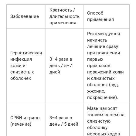
Кратность /
Способ
Заболевание
длительность
применения
применения
Рекомендуется
начинать
лечение сразу
Герпетическая
при появлении
инфекция
3–4 разa в
первых
кожи и
день / 5–7
признаков
слизистых
дней
поражений кожи
оболочек
и слизистых
оболочек (зуд,
жжение,
покраснение).
Мазь наносят
тонким слоем на
ОРВИ и грипп
3–4 разa в
слизистую
(лечение)
день / 5 дней
оболочку
носовых ходов