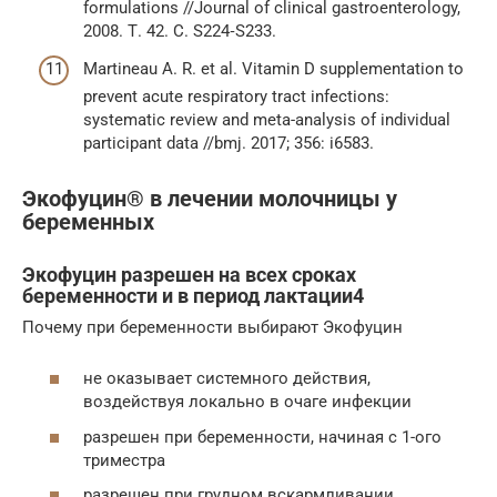
formulations //Journal of clinical gastroenterology,
2008. Т. 42. С. S224‑S233.
Martineau A. R. et al. Vitamin D supplementation to
prevent acute respiratory tract infections:
systematic review and meta-analysis of individual
participant data //bmj. 2017; 356: i6583.
Экофуцин® в лечении молочницы у
беременных
Экофуцин разрешен на всех сроках
беременности и в период лактации4
Почему при беременности выбирают Экофуцин
не оказывает системного действия,
воздействуя локально в очаге инфекции
разрешен при беременности, начиная с 1-ого
триместра
разрешен при грудном вскармливании