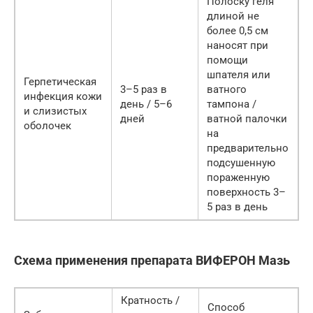
Полоску геля
длиной не
более 0,5 см
наносят при
помощи
шпателя или
Герпетическая
3–5 раз в
ватного
инфекция кожи
день / 5–6
тампона /
и слизистых
дней
ватной палочки
оболочек
на
предварительно
подсушенную
пораженную
поверхность 3–
5 раз в день
Схема применения препарата ВИФЕРОН Мазь
Кратность /
Способ