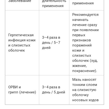
Заболевание
длительность
применения
применения
Рекомендуется
начинать
лечение сразу
при появлении
Герпетическая
первых
3–4 разa в
инфекция кожи
признаков
день / 5–7
и слизистых
поражений
дней
оболочек
кожи и
слизистых
оболочек (зуд,
жжение,
покраснение).
Мазь наносят
тонким слоем
ОРВИ и
3–4 разa в
на слизистую
грипп (лечение)
день / 5 дней
оболочку
носовых ходов