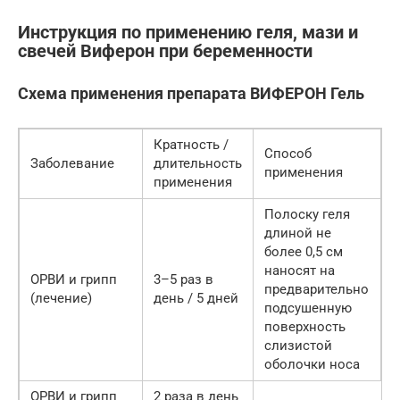
Инструкция по применению геля, мази и
свечей Виферон при беременности
Схема применения препарата ВИФЕРОН Гель
Кратность /
Способ
Заболевание
длительность
применения
применения
Полоску геля
длиной не
более 0,5 см
наносят на
ОРВИ и грипп
3–5 раз в
предварительно
(лечение)
день / 5 дней
подсушенную
поверхность
слизистой
оболочки носа
ОРВИ и грипп
2 раза в день