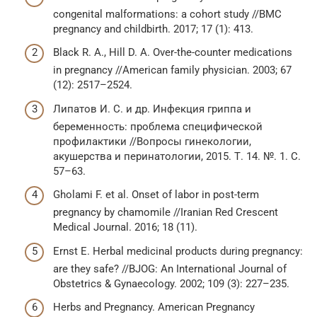
congenital malformations: a cohort study //BMC
pregnancy and childbirth. 2017; 17 (1): 413.
Black R. A., Hill D. A. Over-the-counter medications
in pregnancy //American family physician. 2003; 67
(12): 2517–2524.
Липатов И. С. и др. Инфекция гриппа и
беременность: проблема специфической
профилактики //Вопросы гинекологии,
акушерства и перинатологии, 2015. Т. 14. №. 1. С.
57–63.
Gholami F. et al. Onset of labor in post-term
pregnancy by chamomile //Iranian Red Crescent
Medical Journal. 2016; 18 (11).
Ernst E. Herbal medicinal products during pregnancy:
are they safe? //BJOG: An International Journal of
Obstetrics & Gynaecology. 2002; 109 (3): 227–235.
Herbs and Pregnancy. American Pregnancy