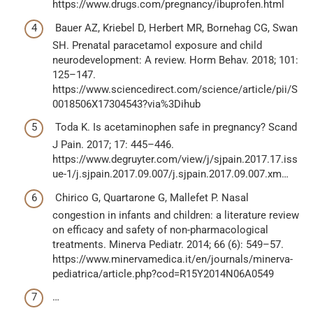
https://www.drugs.com/pregnancy/ibuprofen.html
Bauer AZ, Kriebel D, Herbert MR, Bornehag CG, Swan
SH. Prenatal paracetamol exposure and child
neurodevelopment: A review. Horm Behav. 2018; 101:
125–147.
https://www.sciencedirect.com/science/article/pii/S
0018506X17304543?via%3Dihub
Toda K. Is acetaminophen safe in pregnancy? Scand
J Pain. 2017; 17: 445–446.
https://www.degruyter.com/view/j/sjpain.2017.17.iss
ue-1/j.sjpain.2017.09.007/j.sjpain.2017.09.007.xm…
Chirico G, Quartarone G, Mallefet P. Nasal
congestion in infants and children: a literature review
on efficacy and safety of non-pharmacological
treatments. Minerva Pediatr. 2014; 66 (6): 549–57.
https://www.minervamedica.it/en/journals/minerva-
pediatrica/article.php?cod=R15Y2014N06A0549
…