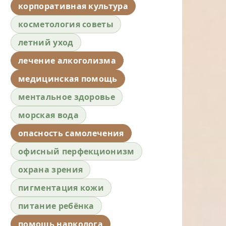
корпоративная культура
косметология советы
летний уход
лечение алкоголизма
медицинская помощь
ментальное здоровье
морская вода
опасность самолечения
офисный перфекционизм
охрана зрения
пигментация кожи
питание ребёнка
помощь нарколога