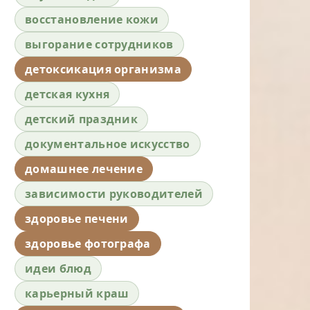
восстановление кожи
выгорание сотрудников
детоксикация организма
детская кухня
детский праздник
документальное искусство
домашнее лечение
зависимости руководителей
здоровье печени
здоровье фотографа
идеи блюд
карьерный краш