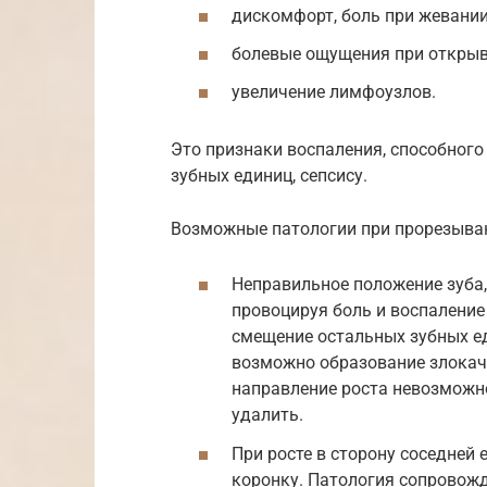
дискомфорт, боль при жевании
болевые ощущения при открыв
увеличение лимфоузлов.
Это признаки воспаления, способного
зубных единиц, сепсису.
Возможные патологии при прорезыван
Неправильное положение зуба, 
провоцируя боль и воспалени
смещение остальных зубных ед
возможно образование злокач
направление роста невозможн
удалить.
При росте в сторону соседней
коронку. Патология сопровожд