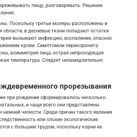
режевывать пищу, разговаривать. Решение
ление.
сны. Поскольку третьи моляры расположены в
 области, в десневые ткани попадают остатки
терии вызывают инфекцию, воспаление, опасное
ражением крови. Симптомом перикоронита
сны, асимметрия лица, острая непроходящая
окая температура. Следует незамедлительно
еждевременного прорезывания
 уже при рождении сформировалось несколько
енатальных, и чаще всего они представлены
и нижней челюсти. Среди причин такого явления
ледственность или плохие экологические
ются с большим трудом, поскольку корни их