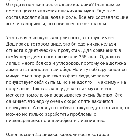
Откуда в ней взялось столько калорий? Главным их
поставщиком является пшеничная мука. Еще в ее
состав входят яйца, вода и соль. Все эти составляющие
хотя и калорийны, но совершенно безопасны.
Учитывая высокую калорийность, которую имеет
Доширак в готовом виде, это блюдо никак нельзя
отнести к диетическим продуктам. Для сравнения: в
гамбургере диетологи насчитали 255 ккал. Однако в
лапше много белков и углеводов, поэтому она должна
заменить полноценный обед. Но и тут обнаруживается
минус: съев порцию такого фаст-фуда, человек
почувствует себя сытым, но ненадолго – максимум на
пару часов. Так как лапшу делают из муки очень
мелкого помола, она всасывается очень быстро. Это
означает, что едоку очень скоро опять захочется
перекусить. А если употреблять такую еду постоянно, то
можно не только заработать проблемы с
пищеварением, но и приобрести лишний вес.
Одна порция Доширака, калорийность которой