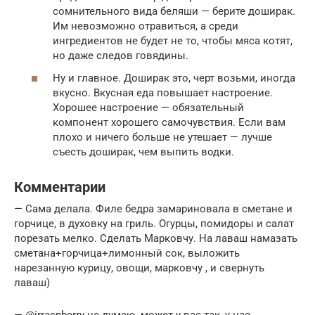
сомнительного вида беляши — берите доширак.
Им невозможно отравиться, а среди
ингредиентов не будет не то, чтобы мяса котят,
но даже следов говядины.
Ну и главное. Доширак это, черт возьми, иногда
вкусно. Вкусная еда повышает настроение.
Хорошее настроение — обязательный
компонент хорошего самочувствия. Если вам
плохо и ничего больше не утешает — лучше
съесть доширак, чем выпить водки.
Комментарии
— Сама делала. Филе бедра замариновала в сметане и
горчице, в духовку на гриль. Огурцы, помидоры и салат
порезать мелко. Сделать Марковчу. На лаваш намазать
сметана+горчица+лимонный сок, выложить
нарезанную курицу, овощи, марковчу , и свернуть
лаваш)
— @irraspberry не думаю. может у вас так, у нас