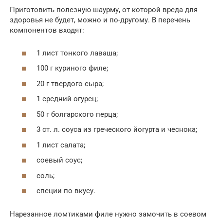
Приготовить полезную шаурму, от которой вреда для
здоровья не будет, можно и по-другому. В перечень
компонентов входят:
1 лист тонкого лаваша;
100 г куриного филе;
20 г твердого сыра;
1 средний огурец;
50 г болгарского перца;
3 ст. л. соуса из греческого йогурта и чеснока;
1 лист салата;
соевый соус;
соль;
специи по вкусу.
Нарезанное ломтиками филе нужно замочить в соевом