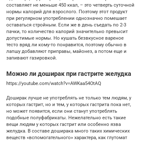
составляет не меньше 450 ккал, – это четверть суточной
нормы калорий для взрослого. Поэтому этот продукт
при регулярном употреблении однозначно помешает
оставаться стройным. Если же в день съедать по 2-3
пачки, то количество калорий значительно превысит
допустимые нормы. Но кушать безвкусное вареное
тесто вряд ли кому-то понравится, поэтому обычно в
лапшу добавляют приправы, майонез, а потом еще и
запивают газировкой.
Можно ли доширак при гастрите желудка
https://youtube.com/watch?v=AWKaa54OtAQ
Доширак лучше не употреблять не только тем людям, у
которых гастрит, но и тем, у которых гастрита пока нет,
но может появится, если они станут употреблять
подобные полуфабрикаты. Нежелательно есть такие
вещи людям у которых гастрит или особенно язва
желудка. В составе доширака много таких химических
веществ «вспомогательного» характера, как глутомат