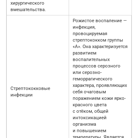
хирургического
вмешательства.
Рожистое воспаление —
инфекция,
провоцируемая
стрептококком группы
«A». Она характеризуется
развитием
воспалительных
процессов серозного
или серозно-
геморрагического
характера, проявляющих
Стрептококковые
себя очаговым
инфекции
поражением кожи ярко-
красного цвета
с отёком, общей
интоксикацией
организма
и повышением
температуры. Является