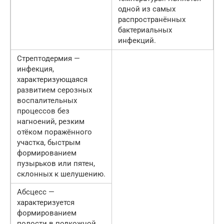
одной из самых
распространённых
бактериальных
инфекций.
Стрептодермия —
инфекция,
характеризующаяся
развитием серозных
воспалительных
процессов без
нагноений, резким
отёком поражённого
участка, быстрым
формированием
пузырьков или пятен,
склонных к шелушению.
Абсцесс —
характеризуется
формированием
полости в подкожной