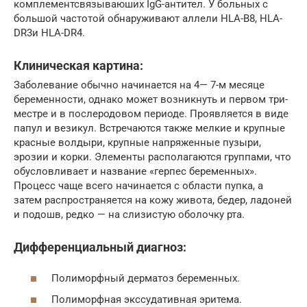
комплементсвязываюших IgG-антител. У больных с
боль­шой частотой обнаруживают аллели HLA-B8, HLA-
DR3и HLA-DR4.
Клиническая картина:
Заболевание обычно начинается на 4— 7-м месяце
беременности, однако может возникнуть и первом три­
местре и в послеродовом периоде. Проявляется в виде
папул и ве­зикул. Встречаются также мелкие и крупные
красные волдыри, крупные напряженные пузыри,
эрозии и корки. Элементы распо­лагаются группами, что
обусловливает и название «герпес беремен­ных».
Процесс чаще всего начинается с области пупка, а
затем рас­пространяется на кожу живота, бедер, ладоней
и подошв, редко — на слизистую оболочку рта.
Дифференциальный диагноз:
Полиморфный дерматоз беременных.
Полиморфная экссудативная эритема.