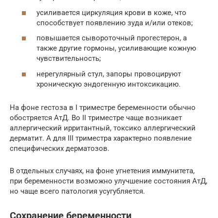
усиливается циркуляция крови в коже, что
способствует появлению зуда и/или отеков;
повышается сывороточный прогестерон, а
также другие гормоны, усиливающие кожную
чувствительность;
нерегулярный стул, запоры провоцируют
хроническую эндогенную интоксикацию.
На фоне гестоза в I триместре беременности обычно
обостряется АтД. Во II триместре чаще возникает
аллергический ирритантный, токсико аллергический
дерматит. А для III триместра характерно появление
специфических дерматозов.
В отдельных случаях, на фоне угнетения иммунитета,
при беременности возможно улучшение состояния АтД,
но чаще всего патология усугубляется.
Сохранение беременности