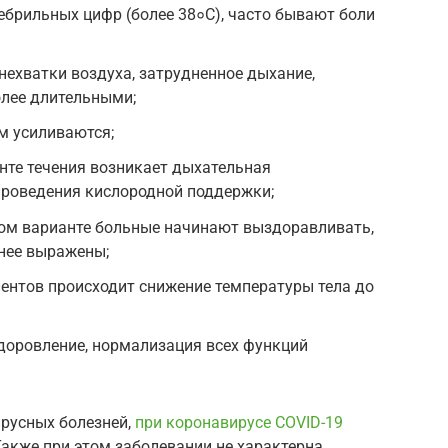
брильных цифр (более 38०С), часто бывают боли
нехватки воздуха, затрудненное дыхание,
олее длительными;
м усиливаются;
нте течения возникает дыхательная
проведения кислородной поддержки;
ном варианте больные начинают выздоравливать,
нее выражены;
ентов происходит снижение температуры тела до
доровление, нормализация всех функций
ирусных болезней,
при коронавирусе COVID-19
акже при этом заболевании не характерна