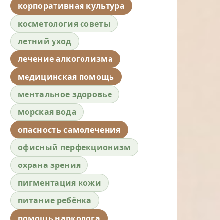
корпоративная культура
косметология советы
летний уход
лечение алкоголизма
медицинская помощь
ментальное здоровье
морская вода
опасность самолечения
офисный перфекционизм
охрана зрения
пигментация кожи
питание ребёнка
помощь нарколога