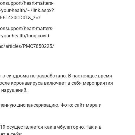
ionsupport/heart-matters-
your-health/~/link.aspx?
EE1420CD01&_z=z
ionsupport/heart-matters-
your-health/long-covid
mc/articles/PMC7850225/
го синдрома не разработано. В настоящее время
после коронавируса включает в себя мероприятия
 нарушений.
ленную диспансеризацию. Фото: сайт мэра и
19 осуществляется как амбулаторно, так и в
ет в себя: