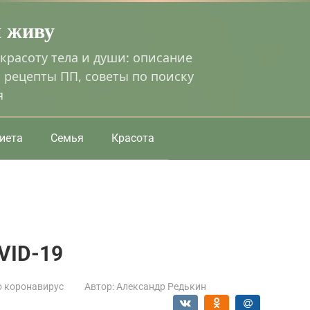
я живу
 красоту тела и души: описание
 рецепты ПП, советы по поиску
я
иета
Семья
Красота
VID-19
о коронавирус
Автор:
Александр Редькин