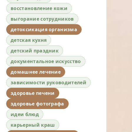
восстановление кожи
выгорание сотрудников
детоксикация организма
детская кухня
детский праздник
документальное искусство
домашнее лечение
зависимости руководителей
здоровье печени
здоровье фотографа
идеи блюд
карьерный краш