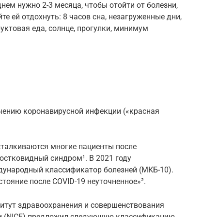
нем нужно 2-3 месяца, чтобы отойти от болезни,
е ей отдохнуть: 8 часов сна, незагруженные дни,
уктовая еда, солнце, прогулки, минимум
ечению коронавирусной инфекции («красная
сталкиваются многие пациенты после
остковидный синдром¹. В 2021 году
ународный классификатор болезней (МКБ-10).
стояние после COVID-19 неуточненное»².
титут здравоохранения и совершенствования
 (NICE) предложил следующую классификацию