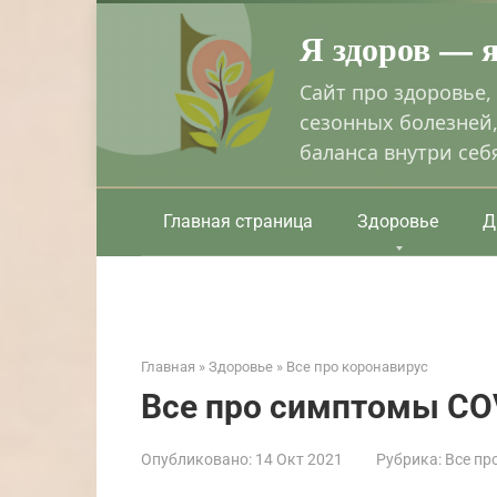
Перейти
Я здоров — 
к
контенту
Сайт про здоровье,
сезонных болезней,
баланса внутри себ
Главная страница
Здоровье
Д
Главная
»
Здоровье
»
Все про коронавирус
Все про симптомы CO
Опубликовано:
14 Окт 2021
Рубрика:
Все пр