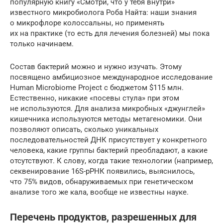
популярную книгу «Смотри, что у тебя внутри»
известного микробиолога Роба Найта: наши знания
о микрофлоре колоссальны, но применять
их на практике (то есть для лечения болезней) мы пока
только начинаем.
Состав бактерий можно и нужно изучать. Этому
посвящено амбициозное международное исследование
Human Microbiome Project с бюджетом $115 млн.
Естественно, никакие «посевы стула» при этом
не используются. Для анализа микробных «джунглей»
кишечника используются методы метагеномики. Они
позволяют описать, сколько уникальных
последовательностей ДНК присутствует у конкретного
человека, какие группы бактерий преобладают, а какие
отсутствуют. К слову, когда такие технологии (например,
секвенирование 16S-рРНК появились, выяснилось,
что 75% видов, обнаруживаемых при генетическом
анализе того же кала, вообще не известны науке.
Перечень продуктов, разрешенных для