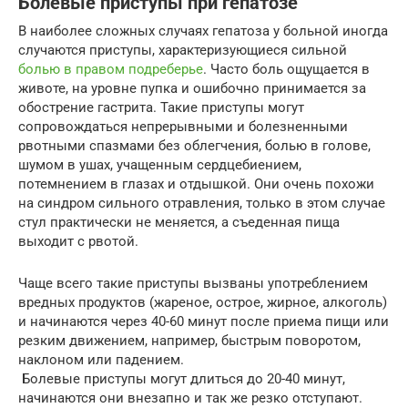
Болевые приступы при гепатозе
В наиболее сложных случаях гепатоза у больной иногда
случаются приступы, характеризующиеся сильной
болью в правом подреберье
. Часто боль ощущается в
животе, на уровне пупка и ошибочно принимается за
обострение гастрита. Такие приступы могут
сопровождаться непрерывными и болезненными
рвотными спазмами без облегчения, болью в голове,
шумом в ушах, учащенным сердцебиением,
потемнением в глазах и отдышкой. Они очень похожи
на синдром сильного отравления, только в этом случае
стул практически не меняется, а съеденная пища
выходит с рвотой.
Чаще всего такие приступы вызваны употреблением
вредных продуктов (жареное, острое, жирное, алкоголь)
и начинаются через 40-60 минут после приема пищи или
резким движением, например, быстрым поворотом,
наклоном или падением.
Болевые приступы могут длиться до 20-40 минут,
начинаются они внезапно и так же резко отступают.