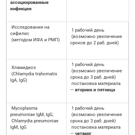
ассоциированные
инфекции
Исследования на
1 рабочий день
сифилис
(возможно увеличение
(методом ИФА и РМП)
сроков до 2 раб. дней)
1 рабочий день
Хламидиоз
(возможно увеличение
(Chlamydia trahomatis
срока до 3 раб. дней)
IgA, IgG)
постановка материала
—
вторник и пятница
Mycoplasma
1 рабочий день
pneumoniaе IgМ, IgG,
(возможно увеличение
Chlamydia pneumoniaе
срока до 3 раб. дней)
IgМ, IgG
постановка материала
—
четверг