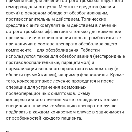
применяться для лечения острого тромбоза наружного
геморроидального узла. Местные средства (мази и
свечи) в основном обладают обезболивающим,
противоспалительным действием. Топические
средства с антикоагулянтным действием в лечении
острого тромбоза эффективны только для временной
профилактики возникновения новых тромбов или же
при наличии в составе препарата обезболивающего
компонента – для обезболивания. Таблетки
используются также для обезболивания (нестероидные
противовоспалительные, парацетамол) и
нормализации венозного кровотока в малом тазу (в
области прямой кишки), например флавоноиды. Кроме
того, консервативное лечение проводится и после
операции для устранения возможных
послеоперационных симптомов. Схему
консервативного лечения может определить только
специалист, причем комбинацию препаратов лучше
подбирать в каждом конкретном случае в зависимости
от особенностей каждого пациента.