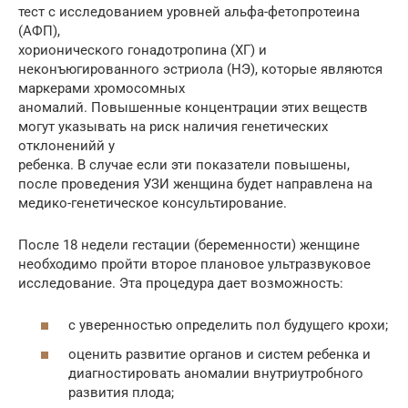
тест с исследованием уровней альфа-фетопротеина
(АФП),
хорионического гонадотропина (ХГ) и
неконъюгированного эстриола (НЭ), которые являются
маркерами хромосомных
аномалий. Повышенные концентрации этих веществ
могут указывать на риск наличия генетических
отклоненийй у
ребенка. В случае если эти показатели повышены,
после проведения УЗИ женщина будет направлена на
медико-генетическое консультирование.
После 18 недели гестации (беременности) женщине
необходимо пройти второе плановое ультразвуковое
исследование. Эта процедура дает возможность:
с уверенностью определить пол будущего крохи;
оценить развитие органов и систем ребенка и
диагностировать аномалии внутриутробного
развития плода;