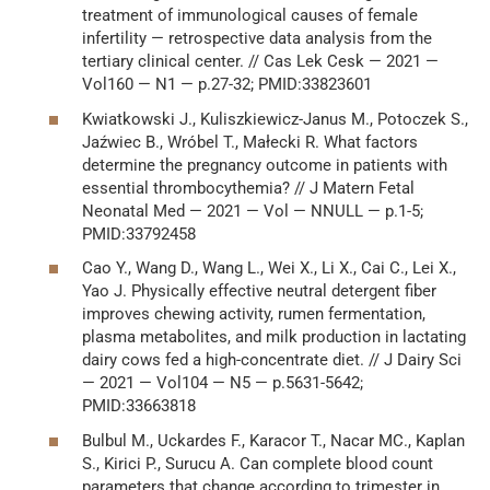
treatment of immunological causes of female
infertility — retrospective data analysis from the
tertiary clinical center. // Cas Lek Cesk — 2021 —
Vol160 — N1 — p.27-32; PMID:33823601
Kwiatkowski J., Kuliszkiewicz-Janus M., Potoczek S.,
Jaźwiec B., Wróbel T., Małecki R. What factors
determine the pregnancy outcome in patients with
essential thrombocythemia? // J Matern Fetal
Neonatal Med — 2021 — Vol — NNULL — p.1-5;
PMID:33792458
Cao Y., Wang D., Wang L., Wei X., Li X., Cai C., Lei X.,
Yao J. Physically effective neutral detergent fiber
improves chewing activity, rumen fermentation,
plasma metabolites, and milk production in lactating
dairy cows fed a high-concentrate diet. // J Dairy Sci
— 2021 — Vol104 — N5 — p.5631-5642;
PMID:33663818
Bulbul M., Uckardes F., Karacor T., Nacar MC., Kaplan
S., Kirici P., Surucu A. Can complete blood count
parameters that change according to trimester in