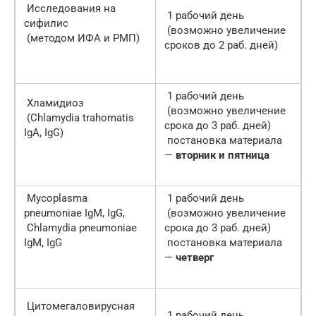
Исследования на
1 рабочий день
сифилис
(возможно увеличение
(методом ИФА и РМП)
сроков до 2 раб. дней)
1 рабочий день
Хламидиоз
(возможно увеличение
(Chlamydia trahomatis
срока до 3 раб. дней)
IgA, IgG)
постановка материала
—
вторник и пятница
Mycoplasma
1 рабочий день
pneumoniaе IgМ, IgG,
(возможно увеличение
Chlamydia pneumoniaе
срока до 3 раб. дней)
IgМ, IgG
постановка материала
—
четверг
Цитомегаловирусная
1 рабочий день