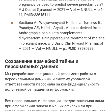
pregnancy be used to predict severe preeclampsia?
// J Obstet Gynaecol — 2021 — Vol — NNULL — p.1-
11; PMID:33645411
Bastiana A., Widyawaruyanti H., Ilmi L., Tumewu B.,
Prasetyo AF., Hafid ., Aryati . A tablet derived from
Andrographis paniculata complements
dihydroartemisinin-piperaquine treatment of malaria
in pregnant mice. // J Basic Clin Physiol Pharmacol
— 2021 — Vol — NNULL — p.; PMID:33580999
Сохранение врачебной тайны и
персональных данных
Мы разработали специальный регламент работы с
персональными данными и систему уровневой
ответственности персонала за конфиденциальность
получаемой от пациента информации.
Вся персональная информация, предоставляемая вами
при оформлении заказа в наших офисах или при