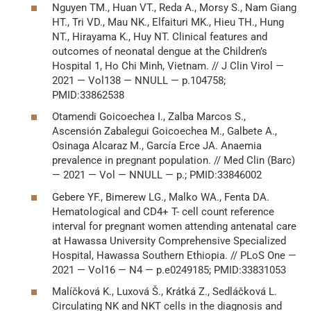
Nguyen TM., Huan VT., Reda A., Morsy S., Nam Giang
HT., Tri VD., Mau NK., Elfaituri MK., Hieu TH., Hung
NT., Hirayama K., Huy NT. Clinical features and
outcomes of neonatal dengue at the Children’s
Hospital 1, Ho Chi Minh, Vietnam. // J Clin Virol —
2021 — Vol138 — NNULL — p.104758;
PMID:33862538
Otamendi Goicoechea I., Zalba Marcos S.,
Ascensión Zabalegui Goicoechea M., Galbete A.,
Osinaga Alcaraz M., García Erce JA. Anaemia
prevalence in pregnant population. // Med Clin (Barc)
— 2021 — Vol — NNULL — p.; PMID:33846002
Gebere YF., Bimerew LG., Malko WA., Fenta DA.
Hematological and CD4+ T- cell count reference
interval for pregnant women attending antenatal care
at Hawassa University Comprehensive Specialized
Hospital, Hawassa Southern Ethiopia. // PLoS One —
2021 — Vol16 — N4 — p.e0249185; PMID:33831053
Malíčková K., Luxová Š., Krátká Z., Sedláčková L.
Circulating NK and NKT cells in the diagnosis and