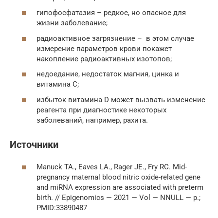
гипофосфатазия – редкое, но опасное для
жизни заболевание;
радиоактивное загрязнение – в этом случае
измерение параметров крови покажет
накопление радиоактивных изотопов;
недоедание, недостаток магния, цинка и
витамина С;
избыток витамина D может вызвать изменение
реагента при диагностике некоторых
заболеваний, например, рахита.
Источники
Manuck TA., Eaves LA., Rager JE., Fry RC. Mid-
pregnancy maternal blood nitric oxide-related gene
and miRNA expression are associated with preterm
birth. // Epigenomics — 2021 — Vol — NNULL — p.;
PMID:33890487