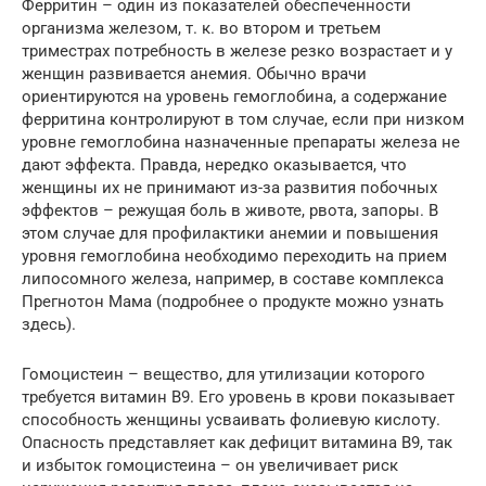
Ферритин – один из показателей обеспеченности
организма железом, т. к. во втором и третьем
триместрах потребность в железе резко возрастает и у
женщин развивается анемия. Обычно врачи
ориентируются на уровень гемоглобина, а содержание
ферритина контролируют в том случае, если при низком
уровне гемоглобина назначенные препараты железа не
дают эффекта. Правда, нередко оказывается, что
женщины их не принимают из-за развития побочных
эффектов – режущая боль в животе, рвота, запоры. В
этом случае для профилактики анемии и повышения
уровня гемоглобина необходимо переходить на прием
липосомного железа, например, в составе комплекса
Прегнотон Мама (подробнее о продукте можно узнать
здесь).
Гомоцистеин – вещество, для утилизации которого
требуется витамин В9. Его уровень в крови показывает
способность женщины усваивать фолиевую кислоту.
Опасность представляет как дефицит витамина В9, так
и избыток гомоцистеина – он увеличивает риск