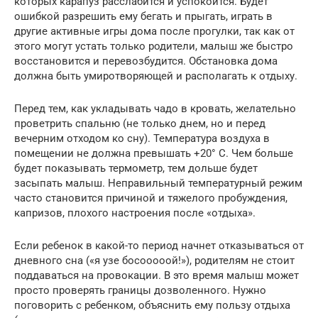
которых карапуз расслабится и успокоится. Будет
ошибкой разрешить ему бегать и прыгать, играть в
другие активные игры дома после прогулки, так как от
этого могут устать только родители, малыш же быстро
восстановится и перевозбудится. Обстановка дома
должна быть умиротворяющей и располагать к отдыху.
Перед тем, как укладывать чадо в кровать, желательно
проветрить спальню (не только днем, но и перед
вечерним отходом ко сну). Температура воздуха в
помещении не должна превышать +20° С. Чем больше
будет показывать термометр, тем дольше будет
засыпать малыш. Неправильный температурный режим
часто становится причиной и тяжелого пробуждения,
капризов, плохого настроения после «отдыха».
Если ребенок в какой-то период начнет отказываться от
дневного сна («я узе босооооой!»), родителям не стоит
поддаваться на провокации. В это время малыш может
просто проверять границы дозволенного. Нужно
поговорить с ребенком, объяснить ему пользу отдыха