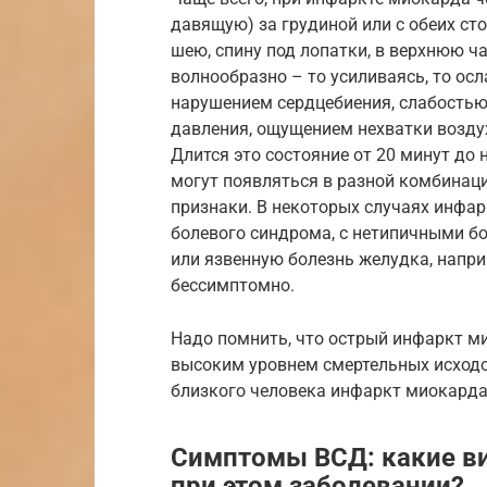
давящую) за грудиной или с обеих сто
шею, спину под лопатки, в верхнюю ч
волнообразно – то усиливаясь, то ос
нарушением сердцебиения, слабостью
давления, ощущением нехватки возду
Длится это состояние от 20 минут д
могут появляться в разной комбинаци
признаки. В некоторых случаях инфа
болевого синдрома, с нетипичными 
или язвенную болезнь желудка, напри
бессимптомно.
Надо помнить, что острый инфаркт м
высоким уровнем смертельных исходов
близкого человека инфаркт миокарда
Симптомы ВСД: какие в
при этом заболевании?