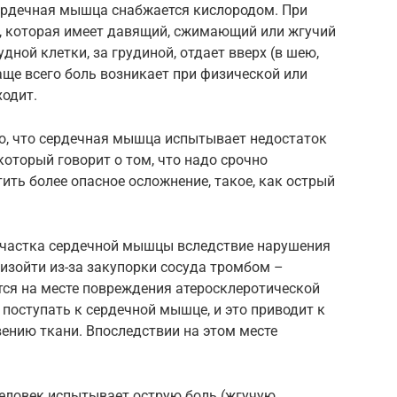
сердечная мышца снабжается кислородом. При
ь, которая имеет давящий, сжимающий или жгучий
дной клетки, за грудиной, отдает вверх (в шею,
аще всего боль возникает при физической или
ходит.
го, что сердечная мышца испытывает недостаток
который говорит о том, что надо срочно
ить более опасное осложнение, такое, как острый
участка сердечной мышцы вследствие нарушения
изойти из-за закупорки сосуда тромбом –
тся на месте повреждения атеросклеротической
 поступать к сердечной мышце, и это приводит к
ению ткани. Впоследствии на этом месте
еловек испытывает острую боль (жгучую,