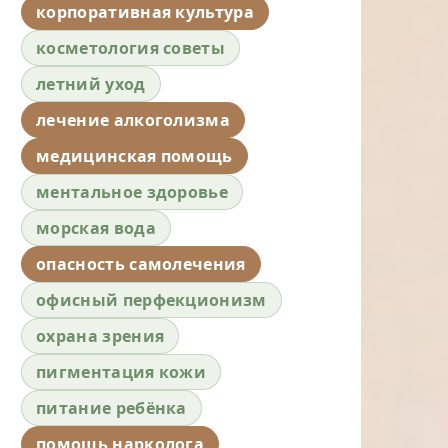
корпоративная культура
косметология советы
летний уход
лечение алкоголизма
медицинская помощь
ментальное здоровье
морская вода
опасность самолечения
офисный перфекционизм
охрана зрения
пигментация кожи
питание ребёнка
помощь нарколога