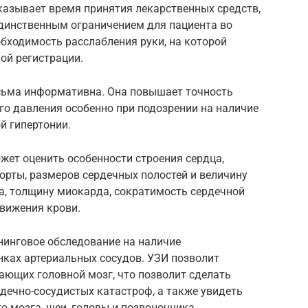
указывает время принятия лекарственных средств,
Единственным ограничением для пациента во
бходимость расслабления руки, на которой
ой регистрации.
есьма информативна. Она повышает точность
го давления особенно при подозрении на наличие
й гипертонии.
жет оценить особенности строения сердца,
аорты, размеров сердечных полостей и величину
ца, толщину миокарда, сократимость сердечной
вижения крови.
нинговое обследование на наличие
нках артериальных сосудов. УЗИ позволит
тающих головной мозг, что позволит сделать
дечно-сосудистых катастроф, а также увидеть
 мозга, шеи, головы и позвоночника.