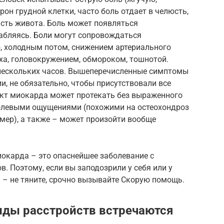
рон грудной клетки, часто боль отдает в челюсть,
асть живота. Боль может появляться
лабляясь. Боли могут сопровождаться
, холодным потом, снижением артериального
ха, головокружением, обмороком, тошнотой.
о нескольких часов. Вышеперечисленные симптомы
и, не обязательно, чтобы присутствовали все
ркт миокарда может протекать без выраженного
болевыми ощущениями (похожими на остеохондроз
мер), а также – может произойти вообще
иокарда – это опаснейшее заболевание с
. Поэтому, если вы заподозрили у себя или у
 – не тяните, срочно вызывайте Скорую помощь.
иды расстройств встречаются