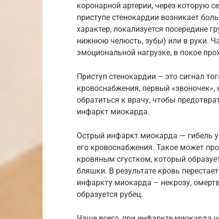
коронарной артерии, через которую 
приступе стенокардии возникает бол
характер, локализуется посередине гру
нижнюю челюсть, зубы) или в руки. Ч
эмоциональной нагрузке, в покое про
Приступ стенокардии – это сигнал то
кровоснабжения, первый «звоночек», 
обратиться к врачу, чтобы предотврат
инфаркт миокарда.
Острый инфаркт миокарда — гибель 
его кровоснабжения. Такое может про
кровяным сгустком, который образуе
бляшки. В результате кровь перестает
инфаркту миокарда – некрозу, омертв
образуется рубец.
Чаще всего, при инфаркте миокарда ч