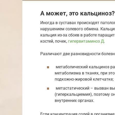
А может, это кальциноз?
Иногда в суставах происходят патоло
нарушением солевого обмена. Кальцин
кальция из-за сбоев в работе паращи
костей, почек,
гипервитаминоз Д
.
Различают две разновидности болезн
метаболический кальциноз ра
метаболизма в тканях, при эт
подкожно-жировой клетчатке;
метастатический – вызван вы
(гиперкальциемия), поэтому о
внутренних органах.
Если концентрация солей в организме