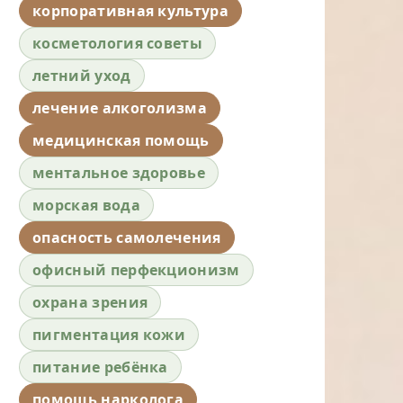
корпоративная культура
косметология советы
летний уход
лечение алкоголизма
медицинская помощь
ментальное здоровье
морская вода
опасность самолечения
офисный перфекционизм
охрана зрения
пигментация кожи
питание ребёнка
помощь нарколога