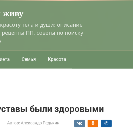
я живу
 красоту тела и души: описание
 рецепты ПП, советы по поиску
я
иета
Семья
Красота
суставы были здоровыми
Автор:
Александр Редькин