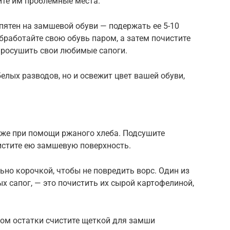
ите им проблемные места.
пятен на замшевой обуви — подержать ее 5-10
бработайте свою обувь паром, а затем почистите
 просушить свои любимые сапоги.
белых разводов, но и освежит цвет вашей обуви,
кже при помощи ржаного хлеба. Подсушите
истите ею замшевую поверхность.
ьно корочкой, чтобы не повредить ворс. Один из
х сапог, — это почистить их сырой картофелиной,
том остатки счистите щеткой для замши