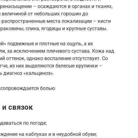
еренасыщении – осаждаются в органах и тканях,
ты величиной от небольших горошин до
е распространенные места локализации – кисти
 раковины, спина, ягодицы и крупные суставы.
й» подвижные и плотные на ощупь, а их
ли, за исключением плечевого сустава. Кожа над
й оттенок, однако воспаление отсутствует. Со
че, из них выделяются белесые крупинки –
ь диагноз «кальциноз».
а сопровождается болью
 и связок
деваться по погоде;
дение на каблуках и в неудобной обуви;