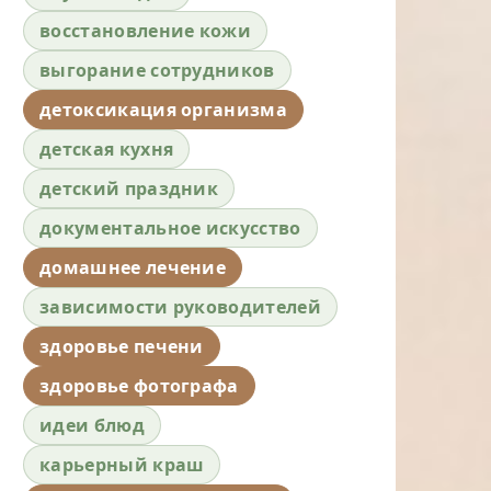
восстановление кожи
выгорание сотрудников
детоксикация организма
детская кухня
детский праздник
документальное искусство
домашнее лечение
зависимости руководителей
здоровье печени
здоровье фотографа
идеи блюд
карьерный краш